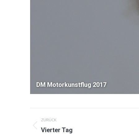
DM Motorkunstflug 2017
Album-
ZURÜCK
Navigation
Vorheriges
Vierter Tag
Album: