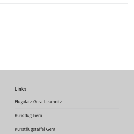
Links
Flugplatz Gera-Leumnitz
Rundflug Gera
Kunstflugstaffel Gera